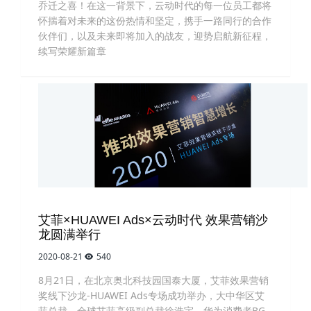
乔迁之喜！在这一背景下，云动时代的每一位员工都将
怀揣着对未来的这份热情和坚定，携手一路同行的合作
伙伴们，以及未来即将加入的战友，迎势启航新征程，
续写荣耀新篇章
艾菲×HUAWEI Ads×云动时代 效果营销沙
龙圆满举行
2020-08-21
540
8月21日，在北京奥北科技园国泰大厦，艾菲效果营销
奖线下沙龙-HUAWEI Ads专场成功举办，大中华区艾
菲总裁、全球艾菲高级副总裁徐浩宇、华为消费者BG