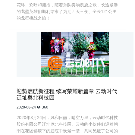
花环、欢呼和拥抱，随着乐队奏响凯旋之歌，长途跋涉
的戈壁英雄们顺利结束了为期四天三夜、全长121公里
的戈壁挑战之旅！
迎势启航新征程 续写荣耀新篇章 云动时代
迁址奥北科技园
2020-08-24
360
2020年8月24日，风和日丽，晴空万里，云动时代科技
股份有限公司迁址奥北科技园。云动的小伙伴们迎着朝
阳在花团锦簇下的庭院中欢聚一堂，共同见证了公司的