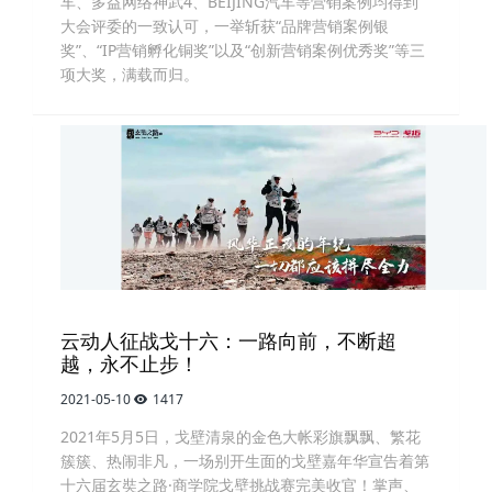
车、多益网络神武4、BEIJING汽车等营销案例均得到
大会评委的一致认可，一举斩获“品牌营销案例银
奖”、“IP营销孵化铜奖”以及“创新营销案例优秀奖”等三
项大奖，满载而归。
云动人征战戈十六：一路向前，不断超
越，永不止步！
2021-05-10
1417
2021年5月5日，戈壁清泉的金色大帐彩旗飘飘、繁花
簇簇、热闹非凡，一场别开生面的戈壁嘉年华宣告着第
十六届玄奘之路·商学院戈壁挑战赛完美收官！掌声、