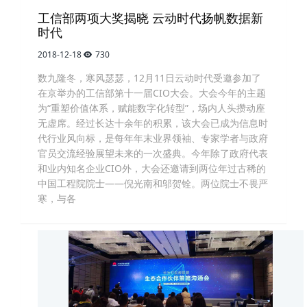
工信部两项大奖揭晓 云动时代扬帆数据新
时代
2018-12-18
730
数九隆冬，寒风瑟瑟，12月11日云动时代受邀参加了
在京举办的工信部第十一届CIO大会。大会今年的主题
为“重塑价值体系，赋能数字化转型”，场内人头攒动座
无虚席。经过长达十余年的积累，该大会已成为信息时
代行业风向标，是每年年末业界领袖、专家学者与政府
官员交流经验展望未来的一次盛典。今年除了政府代表
和业内知名企业CIO外，大会还邀请到两位年过古稀的
中国工程院院士——倪光南和邬贺铨。两位院士不畏严
寒，与各